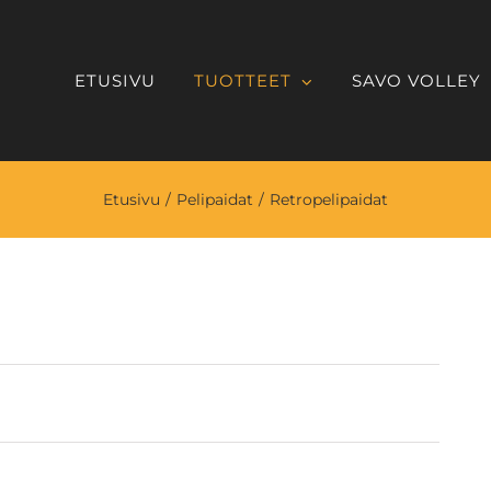
ETUSIVU
TUOTTEET
SAVO VOLLEY
Etusivu
/
Pelipaidat
/
Retropelipaidat